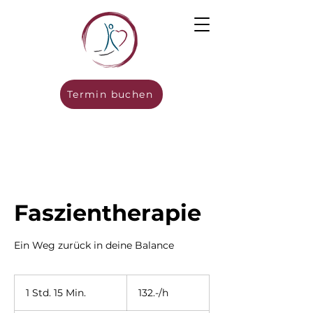
Termin buchen
Faszientherapie
Ein Weg zurück in deine Balance
132.-/h
1 Std. 15 Min.
1
132.-/h
S