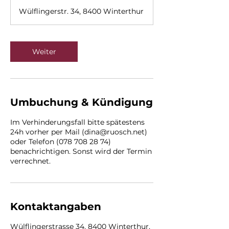
t
Wülflingerstr. 34, 8400 Winterthur
d
1
5
M
Weiter
i
n
.
Umbuchung & Kündigung
Im Verhinderungsfall bitte spätestens
24h vorher per Mail (dina@ruosch.net)
oder Telefon (078 708 28 74)
benachrichtigen. Sonst wird der Termin
verrechnet.
Kontaktangaben
Wülflingerstrasse 34, 8400 Winterthur,